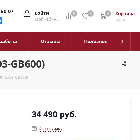
-50-07
Войти
Корзина
0
0
0
0
Мой кабинет
пуста
работы
Отзывы
Полезное
3-GB600)
HS-KU03-GB600)
34 490
руб.
Хочу скидку