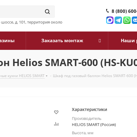
8 (800) 600
шоссе, д. 101, территория около
азины
Заказать монтаж
Наши 
 Helios SMART-600 (HS-KU0
ные кухни HELIOS SMART
-
Шкаф под газовый баллон Helios SMART-600 (
Характеристики
Производитель
HELIOS SMART (Россия)
Высота, мм