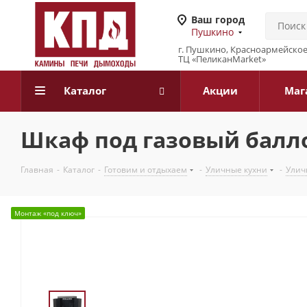
Ваш город
Пушкино
г. Пушкино, Красноармейское 
ТЦ «ПеликанMarket»
Каталог
Акции
Маг
Шкаф под газовый баллон
Главная
-
Каталог
-
Готовим и отдыхаем
-
Уличные кухни
-
Улич
Монтаж «под ключ»