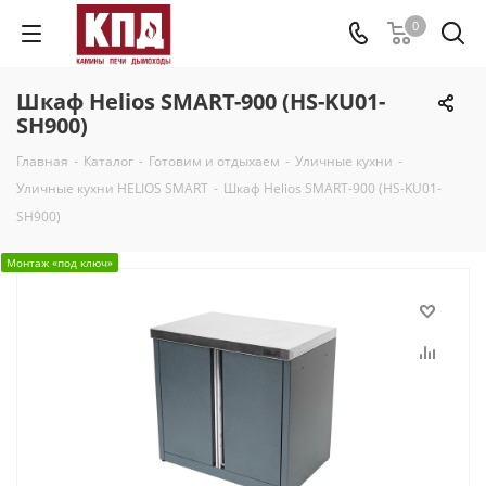
0
Шкаф Helios SMART-900 (HS-KU01-
SH900)
Главная
-
Каталог
-
Готовим и отдыхаем
-
Уличные кухни
-
Уличные кухни HELIOS SMART
-
Шкаф Helios SMART-900 (HS-KU01-
SH900)
Монтаж «под ключ»