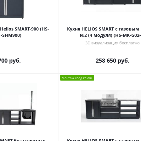
elios SMART-900 (HS-
Кухня HELIOS SMART с газовым
-SHM900)
№2 (4 модуля) (HS-MK-G02-
3D визуализация бесплатно
700
руб.
258 650
руб.
Монтаж «под ключ»
SMART без навесных
Кухня HELIOS SMART с газовым