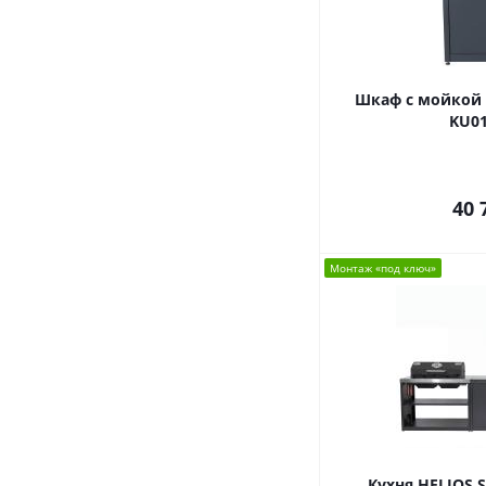
Шкаф с мойкой H
KU01
40 
Монтаж «под ключ»
Кухня HELIOS 