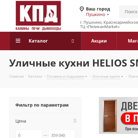
Ваш город
Пушкино
г. Пушкино, Красноармейское 
ТЦ «ПеликанMarket»
Каталог
Акции
Маг
Уличные кухни HELIOS 
Главная
-
Каталог
-
Готовим и отдыхаем
-
Уличные кухни
-
Улич
Фильтр по параметрам
Цена