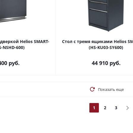
дверкой Helios SMART-
Стол с тремя ящиками Helios S
S-NSHD-600)
(HS-KU03-SY600)
400
руб.
44 910
руб.
Показать еще
1
2
3