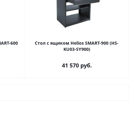
MART-600
Стол с ящиком Helios SMART-900 (HS-
KU03-SY900)
41 570
руб.