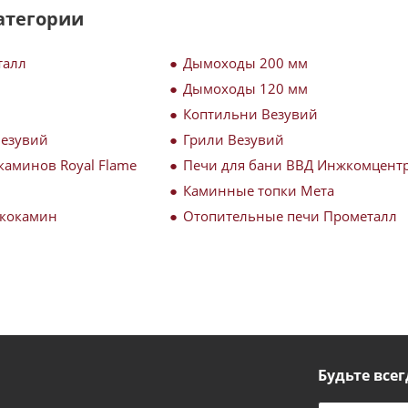
атегории
талл
Дымоходы 200 мм
Дымоходы 120 мм
Коптильни Везувий
Везувий
Грили Везувий
каминов Royal Flame
Печи для бани ВВД Инжкомцент
Каминные топки Мета
Экокамин
Отопительные печи Прометалл
Будьте всег