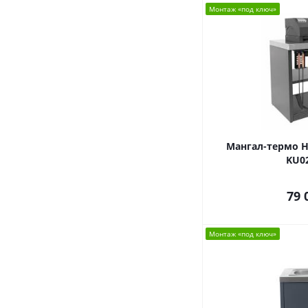
Монтаж «под ключ»
Мангал-термо He
KU0
79 
Монтаж «под ключ»