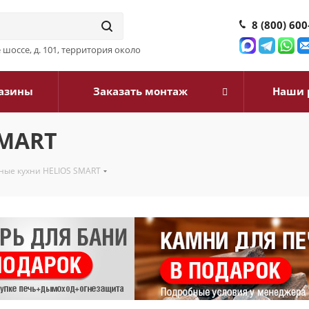
8 (800) 600
шоссе, д. 101, территория около
азины
Заказать монтаж
Наши 
SMART
ные кухни HELIOS SMART