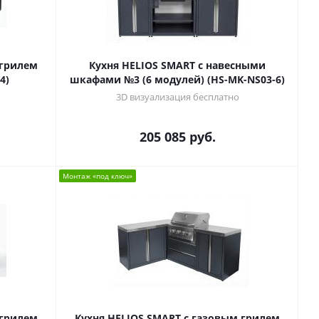
 грилем
Кухня HELIOS SMART с навесными
4)
шкафами №3 (6 модулей) (HS-MK-NS03-6)
3D визуализация бесплатно
205 085
руб.
Монтаж «под ключ»
 грилем
Кухня HELIOS SMART с газовым грилем