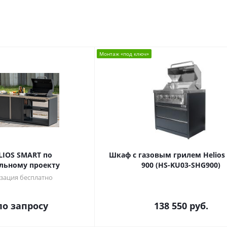
Монтаж «под ключ»
LIOS SMART по
Шкаф c газовым грилем Helios
льному проекту
900 (HS-KU03-SHG900)
зация бесплатно
по запросу
138 550
руб.