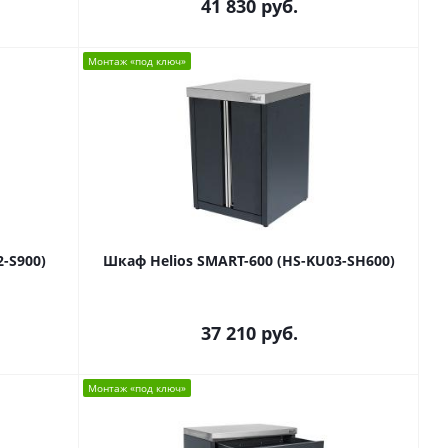
41 830
руб.
Монтаж «под ключ»
-S900)
Шкаф Helios SMART-600 (HS-KU03-SH600)
37 210
руб.
Монтаж «под ключ»