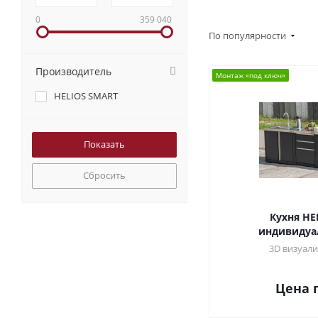
0
359 040
По популярности
Производитель
Монтаж «под ключ»
HELIOS SMART
Сбросить
Кухня HE
индивидуа
3D визуали
Цена 