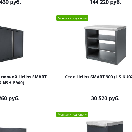
 430
руб.
144 220
руб.
Монтаж «под ключ»
 полкой Helios SMART-
Стол Helios SMART-900 (HS-KU02
S-NSH-P900)
260
руб.
30 520
руб.
Монтаж «под ключ»