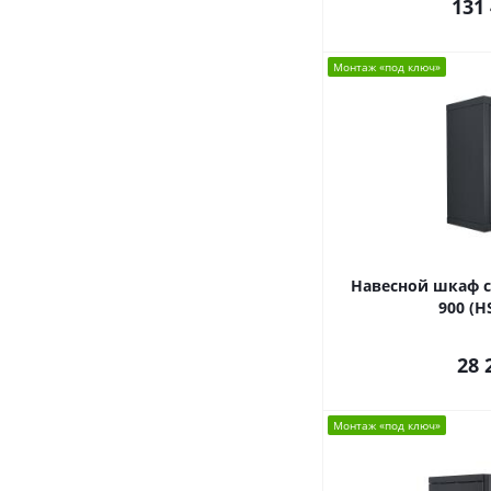
131
Монтаж «под ключ»
Навесной шкаф с
900 (H
28 
Монтаж «под ключ»