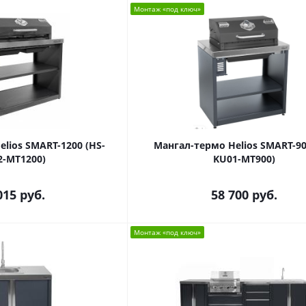
Монтаж «под ключ»
lios SMART-1200 (HS-
Мангал-термо Helios SMART-90
2-MT1200)
KU01-MT900)
015
руб.
58 700
руб.
Монтаж «под ключ»